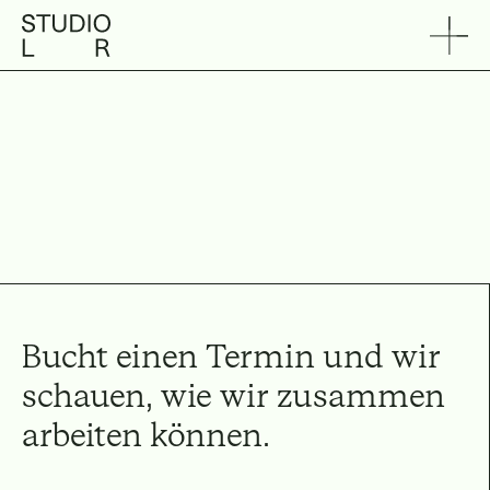
E
r
s
t
g
e
s
p
r
ä
c
h
Bucht einen Termin und wir 
schauen, wie wir zusammen 
arbeiten können. 